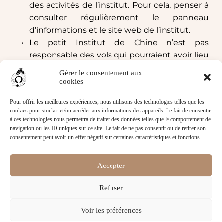
des activités de l’institut. Pour cela, penser à 
consulter régulièrement le panneau 
d’informations et le site web de l’institut.
Le petit Institut de Chine n’est pas 
responsable des vols qui pourraient avoir lieu 
dans l’enceinte de l’institut.
Gérer le consentement aux
cookies
Pour offrir les meilleures expériences, nous utilisons des technologies telles que les
cookies pour stocker et/ou accéder aux informations des appareils. Le fait de consentir
à ces technologies nous permettra de traiter des données telles que le comportement de
Mentions légales
 | 
Politique de confidentialité
 | 
navigation ou les ID uniques sur ce site. Le fait de ne pas consentir ou de retirer son
consentement peut avoir un effet négatif sur certaines caractéristiques et fonctions.
Location de salles | 
Nous contacter
Accepter
Refuser
Voir les préférences
© LEPIC | Réalisé par 
RL-DIGITAL